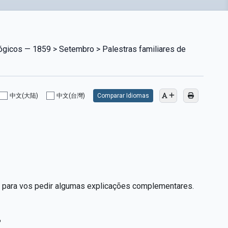
lógicos — 1859 > Setembro > Palestras familiares de
中文(大陆)
中文(台灣)
Comparar Idiomas
o para vos pedir algumas explicações complementares.
?