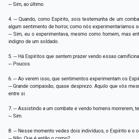
─ Sim, ao último.
4. ─ Quando, como Espírito, sois testemunha de um comb
algum sentimento de horror, como nós experimentaríamos 
─ Sim, eu o experimentava, mesmo como homem, mas ent
indigno de um soldado.
5. ─ Há Espíritos que sentem prazer vendo essas carnificin
─ Poucos.
6. ─ Ao verem isso, que sentimentos experimentam os Espí
─ Grande compaixão; quase desprezo. Aquilo que vós mes
entre si.
7. ─ Assistindo a um combate e vendo homens morrerem, te
─ Sim.
8. ─ Nesse momento vedes dois indivíduos, o Espírito e o 
─ Não. Que é então o corpo?