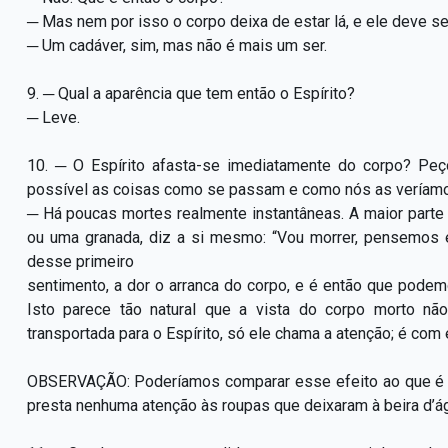
─ Mas nem por isso o corpo deixa de estar lá, e ele deve ser
─ Um cadáver, sim, mas não é mais um ser.
9. ─ Qual a aparência que tem então o Espírito?
─ Leve.
10. ─ O Espírito afasta-se imediatamente do corpo? Peç
possível as coisas como se passam e como nós as veríam
─ Há poucas mortes realmente instantâneas. A maior parte 
ou uma granada, diz a si mesmo: “Vou morrer, pensemos 
desse primeiro
sentimento, a dor o arranca do corpo, e é então que podem
Isto parece tão natural que a vista do corpo morto nã
transportada para o Espírito, só ele chama a atenção; é co
OBSERVAÇÃO: Poderíamos comparar esse efeito ao que é p
presta nenhuma atenção às roupas que deixaram à beira d’á