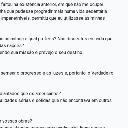
faltou na existência anterior, em que não me ocupei
nha que pudesse progredir mais numa vida sedentária.
impenetráveis, permitiu que eu utilizasse as minhas
is adiantada e qual preferis? Não dissestes em vida que
adas nações?
eendo sua missão e prevejo o seu destino.
semear o progresso e as luzes e, portanto, o Verdadeiro
adiantados que os americanos?
ualidades sérias e sólidas que não encontrava em outros
de vossas obras?
mente atiradas merece uma explicação. Eram pedras