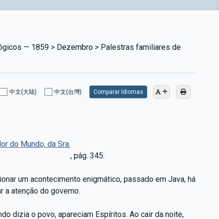
lógicos — 1859 > Dezembro > Palestras familiares de
中文(大陆)
中文(台灣)
Comparar Idiomas
r do Mundo, da Sra.
, pág. 345:
ncionar um acontecimento enigmático, passado em Java, há
r a atenção do governo.
do dizia o povo, apareciam Espíritos. Ao cair da noite,