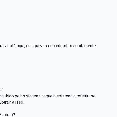
a vir até aqui, ou aqui vos encontrastes subitamente,
s?
quirido pelas viagens naquela existência refletiu-se
btrair a isso.
spírito?