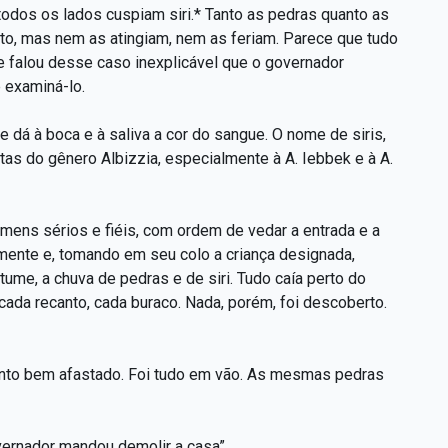
todos os lados cuspiam siri.* Tanto as pedras quanto as
o, mas nem as atingiam, nem as feriam. Parece que tudo
se falou desse caso inexplicável que o governador
 examiná-lo.
dá à boca e à saliva a cor do sangue. O nome de siris,
antas do gênero Albizzia, especialmente à A. Iebbek e à A.
mens sérios e fiéis, com ordem de vedar a entrada e a
ente e, tomando em seu colo a criança designada,
ume, a chuva de pedras e de siri. Tudo caía perto do
cada recanto, cada buraco. Nada, porém, foi descoberto.
anto bem afastado. Foi tudo em vão. As mesmas pedras
overnador mandou demolir a casa”.