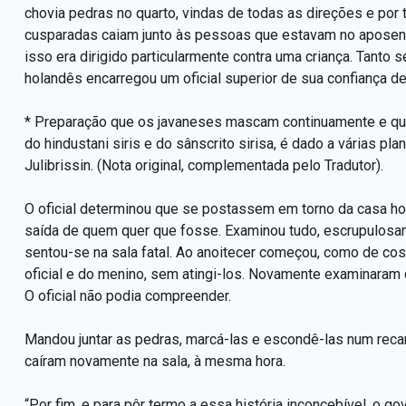
chovia pedras no quarto, vindas de todas as direções e por 
cusparadas caiam junto às pessoas que estavam no aposent
isso era dirigido particularmente contra uma criança. Tanto 
holandês encarregou um oficial superior de sua confiança de
* Preparação que os javaneses mascam continuamente e que 
do hindustani siris e do sânscrito sirisa, é dado a várias pl
Julibrissin. (Nota original, complementada pelo Tradutor).
O oficial determinou que se postassem em torno da casa ho
saída de quem quer que fosse. Examinou tudo, escrupulosam
sentou-se na sala fatal. Ao anoitecer começou, como de cost
oficial e do menino, sem atingi-los. Novamente examinaram 
O oficial não podia compreender.
Mandou juntar as pedras, marcá-las e escondê-las num rec
caíram novamente na sala, à mesma hora.
“Por fim, e para pôr termo a essa história inconcebível, o g