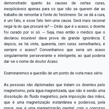
demonstrado quanto às causas de certas curas,
inexplicáveis apenas para os que não se querem dar ao
trabalho de remontar à fonte do fenômeno. Se se dá a cura,
é um fato, e esse fato tem uma causa. Será mais racional
negá-la do que procurá-la? ─ Dirão que é o acaso; o doente
foi curado por si só. ─ Seja, mas então o médico que o
declarou incurável dava prova de grande ignorância. E
depois, se há vinte, quarenta, cem curas semelhantes, é
sempre o acaso? Convenhamos que seria um acaso
singularmente perseverante e inteligente, ao qual poderia
dar-se o nome de
doutor Acaso.
Examinaremos a questão de um ponto de vista mais sério.
As pessoas não diplomadas que tratam os doentes pelo
magnetismo; pela água magnetizada, que não é senão uma
dissolução do fluido magnético; pela imposição das mãos,
que é uma magnetização instantânea e poderosa; pela
prece, que é uma magnetização mental; com o concurso