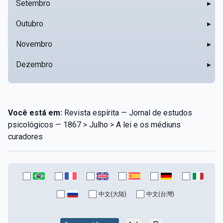
Setembro
▸
Outubro
▸
Novembro
▸
Dezembro
▸
Você está em:
Revista espírita — Jornal de estudos
psicológicos — 1867 > Julho > A lei e os médiuns
curadores
中文(大陆)
中文(台灣)