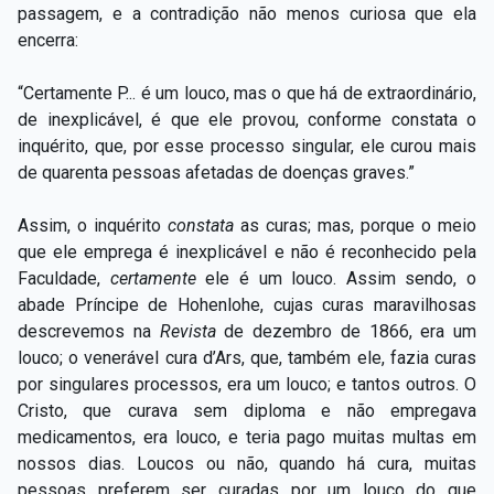
passagem, e a contradição não menos curiosa que ela
encerra:
“Certamente P... é um louco, mas o que há de extraordinário,
de inexplicável, é que ele provou, conforme constata o
inquérito, que, por esse processo singular, ele curou mais
de quarenta pessoas afetadas de doenças graves.”
Assim, o inquérito
constata
as curas; mas, porque o meio
que ele emprega é inexplicável e não é reconhecido pela
Faculdade,
certamente
ele é um louco. Assim sendo, o
abade Príncipe de Hohenlohe, cujas curas maravilhosas
descrevemos na
Revista
de dezembro de 1866, era um
louco; o venerável cura d’Ars, que, também ele, fazia curas
por singulares processos, era um louco; e tantos outros. O
Cristo, que curava sem diploma e não empregava
medicamentos, era louco, e teria pago muitas multas em
nossos dias. Loucos ou não, quando há cura, muitas
pessoas preferem ser curadas por um louco do que