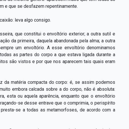
am e que se desfazem repentinamente.
aixão: leva algo consigo.
ra, que constitui o envoltório exterior; a outra sutil e
gação da primeira, daquela abandonada pela alma; a outra
sempre um envoltório. A esse envoltório denominamos
e todas as partes do corpo a que estava ligada durante a
ritos são vistos e por que nos aparecem tais quais eram
dez da matéria compacta do corpo: é, se assim podemos
, muito embora calcada sobre a do corpo, não é absoluta:
ra, esta ou aquela aparência, enquanto que o envoltório
araçando-se desse entrave que o comprimia, o perispírito
a, presta-se a todas as metamorfoses, de acordo com a