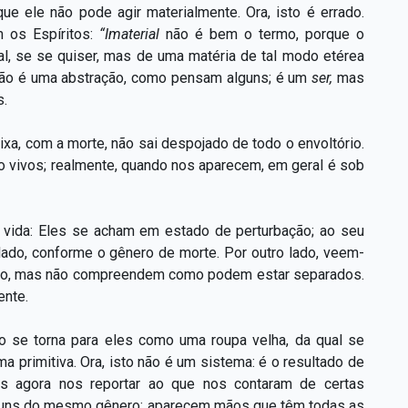
que ele não pode agir materialmente. Ora, isto é errado.
m os Espíritos:
“Imaterial
não é bem o termo, porque o
ial, se se quiser, mas de uma matéria de tal modo etérea
 não é uma abstração, como pensam alguns; é um
ser,
mas
s.
ixa, com a morte, não sai despojado de todo o envoltório.
 vivos; realmente, quando nos aparecem, em geral é sob
 vida: Eles se acham em estado de perturbação; ao seu
ilado, conforme o gênero de morte. Por outro lado, veem-
orpo, mas não compreendem como podem estar separados.
ente.
o se torna para eles como uma roupa velha, da qual se
 primitiva. Ora, isto não é um sistema: é o resultado de
s agora nos reportar ao que nos contaram de certas
diuns do mesmo gênero: aparecem mãos que têm todas as