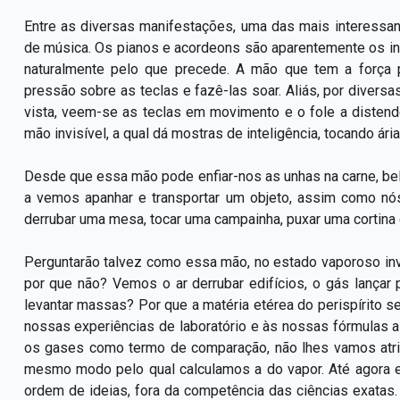
Entre as diversas manifestações, uma das mais interessa
de música. Os pianos e acordeons são aparentemente os in
naturalmente pelo que precede. A mão que tem a força 
pressão sobre as teclas e fazê-las soar. Aliás, por dive
vista, veem-se as teclas em movimento e o fole a disten
mão invisível, a qual dá mostras de inteligência, tocando ár
Desde que essa mão pode enfiar-nos as unhas na carne, bel
a vemos apanhar e transportar um objeto, assim como nó
derrubar uma mesa, tocar uma campainha, puxar uma cortina 
Perguntarão talvez como essa mão, no estado vaporoso invi
por que não? Vemos o ar derrubar edifícios, o gás lançar pro
levantar massas? Por que a matéria etérea do perispírito
nossas experiências de laboratório e às nossas fórmulas 
os gases como termo de comparação, não lhes vamos atrib
mesmo modo pelo qual calculamos a do vapor. Até agora 
ordem de ideias, fora da competência das ciências exatas