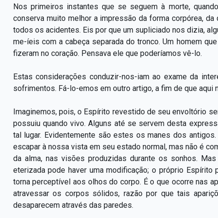
Nos primeiros instantes que se seguem à morte, quando a
conserva muito melhor a impressão da forma corpórea, da 
todos os acidentes. Eis por que um supliciado nos dizia, al
me-íeis com a cabeça separada do tronco. Um homem que t
fizeram no coração. Pensava ele que poderíamos vê-lo.
Estas considerações conduzir-nos-iam ao exame da inte
sofrimentos. Fá-lo-emos em outro artigo, a fim de que aqui
Imaginemos, pois, o Espírito revestido de seu envoltório se
possuiu quando vivo. Alguns até se servem desta express
tal lugar. Evidentemente são estes os manes dos antigos. 
escapar à nossa vista em seu estado normal, mas não é com
da alma, nas visões produzidas durante os sonhos. Mas
eterizada pode haver uma modificação; o próprio Espírit
torna perceptível aos olhos do corpo. É o que ocorre nas a
atravessar os corpos sólidos, razão por que tais apari
desaparecem através das paredes.