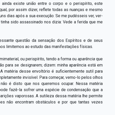
inda existe união entre o corpo e o perispírito, este
qual, por assim dizer, reflete todas as nuanças e mesmo
guns dias após a sua execução: Se me pudésseis ver, ver-
inha sido assassinado nos dizia: Vede a ferida que me
ressante questão da sensação dos Espíritos e de seus
 nos limitemos ao estudo das manifestações físicas.
mimaterial, ou perispírito, tendo a forma ou
aparência
que
ão para se designarem; dizem: minha aparência está em
A matéria desse envoltório é suficientemente sutil para
pletamente invisível. Para começar, vemo-lo pelos olhos
 não é disto que nos queremos ocupar. Nessa matéria
o pode fazê-la sofrer uma espécie de condensação que a
parições vaporosas. A sutileza dessa matéria lhe permite
ções não encontram obstáculos e por que tantas vezes