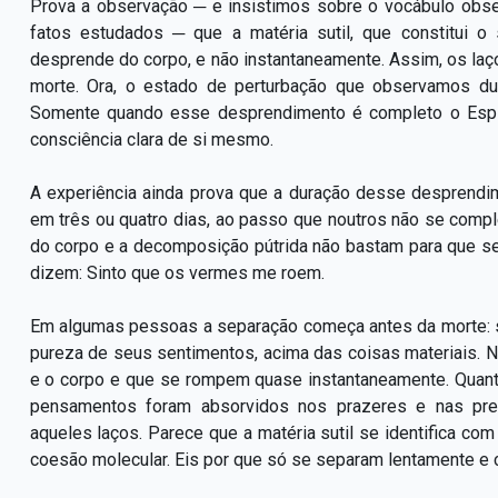
Prova a observação ─ e insistimos sobre o vocábulo obse
fatos estudados ─ que a matéria sutil, que constitui o
desprende do corpo, e não instantaneamente. Assim, os la
morte. Ora, o estado de perturbação que observamos d
Somente quando esse desprendimento é completo o Espíri
consciência clara de si mesmo.
A experiência ainda prova que a duração desse desprendi
em três ou quatro dias, ao passo que noutros não se comp
do corpo e a decomposição pútrida não bastam para que se 
dizem: Sinto que os vermes me roem.
Em algumas pessoas a separação começa antes da morte: 
pureza de seus sentimentos, acima das coisas materiais. N
e o corpo e que se rompem quase instantaneamente. Quan
pensamentos foram absorvidos nos prazeres e nas pre
aqueles laços. Parece que a matéria sutil se identifica c
coesão molecular. Eis por que só se separam lentamente e 