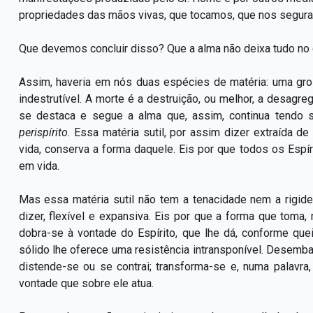
propriedades das mãos vivas, que tocamos, que nos segur
Que devemos concluir disso? Que a alma não deixa tudo no c
Assim, haveria em nós duas espécies de matéria: uma grossei
indestrutível. A morte é a destruição, ou melhor, a desagre
se destaca e segue a alma que, assim, continua tendo 
perispírito.
Essa matéria sutil, por assim dizer extraída d
vida, conserva a forma daquele. Eis por que todos os Espí
em vida.
Mas essa matéria sutil não tem a tenacidade nem a rigi
dizer, flexível e expansiva. Eis por que a forma que toma
dobra-se à vontade do Espírito, que lhe dá, conforme quei
sólido lhe oferece uma resistência intransponível. Desemb
distende-se ou se contrai; transforma-se e, numa palavr
vontade que sobre ele atua.