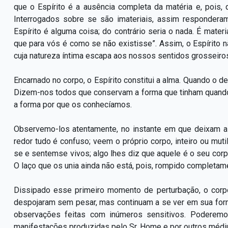
que o Espírito é a ausência completa da matéria e, pois, 
Interrogados sobre se são imateriais, assim respondera
Espírito é alguma coisa; do contrário seria o nada. É mater
que para vós é como se não existisse”. Assim, o Espírito
cuja natureza íntima escapa aos nossos sentidos grosseiro
Encarnado no corpo, o Espírito constitui a alma. Quando o de
Dizem-nos todos que conservam a forma que tinham quando
a forma por que os conhecíamos.
Observemo-los atentamente, no instante em que deixam a
redor tudo é confuso; veem o próprio corpo, inteiro ou mut
se e sentemse vivos; algo lhes diz que aquele é o seu c
O laço que os unia ainda não está, pois, rompido completam
Dissipado esse primeiro momento de perturbação, o corp
despojaram sem pesar, mas continuam a se ver em sua forma
observações feitas com inúmeros sensitivos. Poderemo
manifestações produzidas pelo Sr. Home e por outros mé