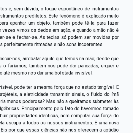
ntes é, sem dúvida, o toque espontâneo de instrumentos
strumentos prediletos. Este fenômeno é explicado muito
para apanhar um objeto, também pode tê-la para fazer
rsas vezes vimos os dedos em ação, e quando a mão não é
der-se e fechar-se. As teclas só podem ser movidas por
ias perfeitamente ritmadas e não sons incoerentes.
iscar-nos, arrebatar aquilo que temos na mão; desde que
s o faríamos, também nos pode dar pancadas, erguer e
e até mesmo nos dar uma bofetada invisível.
sível, pode ter a mesma força que no estado tangível. E
jéteis, a eletricidade transmitir sinais, o fluido do ímã
 seria menos poderosa? Mas não a queiramos submeter às
algébricas. Principalmente pelo fato de havermos tomado
uir propriedades idênticas, nem computar sua força do
ela escapa a todos os nossos instrumentos. É uma nova
. Eis por que essas ciências não nos oferecem a aptidão