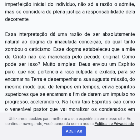
imperfeição inicial do indivíduo, não só a razão o admite,
mas se considera de plena justiça a responsabilidade dela
decorrente.
Essa interpretação dá uma razão de ser absolutamente
natural ao dogma da imaculada conceição, do qual tanto
zombou o ceticismo. Esse dogma estabeleceu que a mãe
de Cristo não era manchada pelo pecado original. Como
pode ser isso? Muito simples: Deus enviou um Espírito
puro, que não pertencia à raça culpada e exilada, para se
encarnar na Terra e desempenhar a sua augusta missão, do
mesmo modo que, de tempos em tempos, envia Espíritos
superiores que se encarnam a fim de darem um impulso no
progresso, acelerando-o. Na Terra tais Espíritos são como
o venerável pastor que vai moralizar os condenados em
suas prisões e lhes mostrar o caminho da salvação.
Utilizamos cookies para melhorar a sua experiência em nosso site. Ao
continuar navegando, você concorda com a nossa
Política de Privacidade
.
Por certo algumas pessoas acharão essa interpretação
ACEITAR
pouco ortodoxa. Algumas, até, a taxarão de herética. Mas