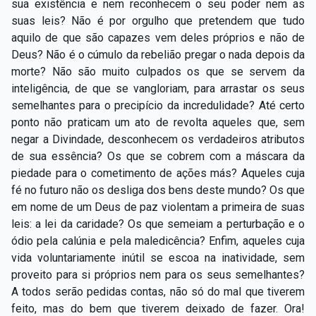
sua existência e nem reconhecem o seu poder nem as
suas leis? Não é por orgulho que pretendem que tudo
aquilo de que são capazes vem deles próprios e não de
Deus? Não é o cúmulo da rebelião pregar o nada depois da
morte? Não são muito culpados os que se servem da
inteligência, de que se vangloriam, para arrastar os seus
semelhantes para o precipício da incredulidade? Até certo
ponto não praticam um ato de revolta aqueles que, sem
negar a Divindade, desconhecem os verdadeiros atributos
de sua essência? Os que se cobrem com a máscara da
piedade para o cometimento de ações más? Aqueles cuja
fé no futuro não os desliga dos bens deste mundo? Os que
em nome de um Deus de paz violentam a primeira de suas
leis: a lei da caridade? Os que semeiam a perturbação e o
ódio pela calúnia e pela maledicência? Enfim, aqueles cuja
vida voluntariamente inútil se escoa na inatividade, sem
proveito para si próprios nem para os seus semelhantes?
A todos serão pedidas contas, não só do mal que tiverem
feito, mas do bem que tiverem deixado de fazer. Ora!