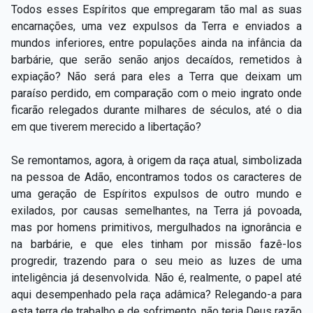
Todos esses Espíritos que empregaram tão mal as suas
encarnações, uma vez expulsos da Terra e enviados a
mundos inferiores, entre populações ainda na infância da
barbárie, que serão senão anjos decaídos, remetidos à
expiação? Não será para eles a Terra que deixam um
paraíso perdido, em comparação com o meio ingrato onde
ficarão relegados durante milhares de séculos, até o dia
em que tiverem merecido a libertação?
Se remontamos, agora, à origem da raça atual, simbolizada
na pessoa de Adão, encontramos todos os caracteres de
uma geração de Espíritos expulsos de outro mundo e
exilados, por causas semelhantes, na Terra já povoada,
mas por homens primitivos, mergulhados na ignorância e
na barbárie, e que eles tinham por missão fazê-los
progredir, trazendo para o seu meio as luzes de uma
inteligência já desenvolvida. Não é, realmente, o papel até
aqui desempenhado pela raça adâmica? Relegando-a para
esta terra de trabalho e de sofrimento, não teria Deus razão