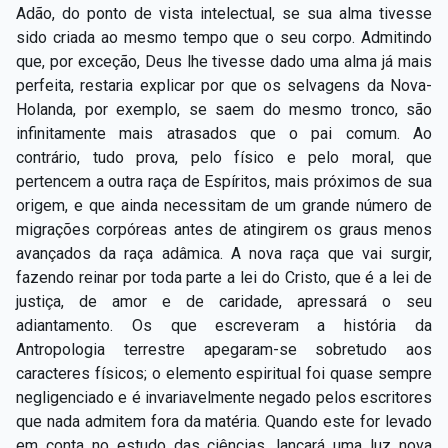
Adão, do ponto de vista intelectual, se sua alma tivesse
sido criada ao mesmo tempo que o seu corpo. Admitindo
que, por exceção, Deus lhe tivesse dado uma alma já mais
perfeita, restaria explicar por que os selvagens da Nova-
Holanda, por exemplo, se saem do mesmo tronco, são
infinitamente mais atrasados que o pai comum. Ao
contrário, tudo prova, pelo físico e pelo moral, que
pertencem a outra raça de Espíritos, mais próximos de sua
origem, e que ainda necessitam de um grande número de
migrações corpóreas antes de atingirem os graus menos
avançados da raça adâmica. A nova raça que vai surgir,
fazendo reinar por toda parte a lei do Cristo, que é a lei de
justiça, de amor e de caridade, apressará o seu
adiantamento. Os que escreveram a história da
Antropologia terrestre apegaram-se sobretudo aos
caracteres físicos; o elemento espiritual foi quase sempre
negligenciado e é invariavelmente negado pelos escritores
que nada admitem fora da matéria. Quando este for levado
em conta no estudo das ciências, lançará uma luz nova