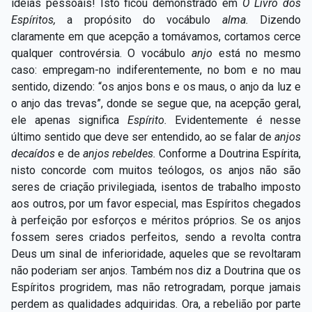
ideias pessoais! Isto ficou demonstrado em
O Livro dos
Espíritos,
a propósito do vocábulo
alma.
Dizendo
claramente em que acepção a tomávamos, cortamos cerce
qualquer controvérsia. O vocábulo
anjo
está no mesmo
caso: empregam-no indiferentemente, no bom e no mau
sentido, dizendo: “os anjos bons e os maus, o anjo da luz e
o anjo das trevas”, donde se segue que, na acepção geral,
ele apenas significa
Espírito.
Evidentemente é nesse
último sentido que deve ser entendido, ao se falar de
anjos
decaídos
e de
anjos rebeldes.
Conforme a Doutrina Espírita,
nisto concorde com muitos teólogos, os anjos não são
seres de criação privilegiada, isentos de trabalho imposto
aos outros, por um favor especial, mas Espíritos chegados
à perfeição por esforços e méritos próprios. Se os anjos
fossem seres criados perfeitos, sendo a revolta contra
Deus um sinal de inferioridade, aqueles que se revoltaram
não poderiam ser anjos. Também nos diz a Doutrina que os
Espíritos progridem, mas não retrogradam, porque jamais
perdem as qualidades adquiridas. Ora, a rebelião por parte