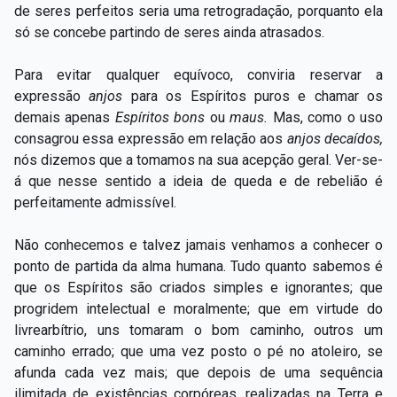
de seres perfeitos seria uma retrogradação, porquanto ela
só se concebe partindo de seres ainda atrasados.
Para evitar qualquer equívoco, conviria reservar a
expressão
anjos
para os Espíritos puros e chamar os
demais apenas
Espíritos bons
ou
maus.
Mas, como o uso
consagrou essa expressão em relação aos
anjos decaídos,
nós dizemos que a tomamos na sua acepção geral. Ver-se-
á que nesse sentido a ideia de queda e de rebelião é
perfeitamente admissível.
Não conhecemos e talvez jamais venhamos a conhecer o
ponto de partida da alma humana. Tudo quanto sabemos é
que os Espíritos são criados simples e ignorantes; que
progridem intelectual e moralmente; que em virtude do
livrearbítrio, uns tomaram o bom caminho, outros um
caminho errado; que uma vez posto o pé no atoleiro, se
afunda cada vez mais; que depois de uma sequência
ilimitada de existências corpóreas, realizadas na Terra e