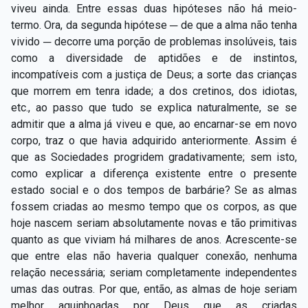
viveu ainda. Entre essas duas hipóteses não há meio-
termo. Ora, da segunda hipótese ─ de que a alma não tenha
vivido ─ decorre uma porção de problemas insolúveis, tais
como a diversidade de aptidões e de instintos,
incompatíveis com a justiça de Deus; a sorte das crianças
que morrem em tenra idade; a dos cretinos, dos idiotas,
etc., ao passo que tudo se explica naturalmente, se se
admitir que a alma já viveu e que, ao encarnar-se em novo
corpo, traz o que havia adquirido anteriormente. Assim é
que as Sociedades progridem gradativamente; sem isto,
como explicar a diferença existente entre o presente
estado social e o dos tempos de barbárie? Se as almas
fossem criadas ao mesmo tempo que os corpos, as que
hoje nascem seriam absolutamente novas e tão primitivas
quanto as que viviam há milhares de anos. Acrescente-se
que entre elas não haveria qualquer conexão, nenhuma
relação necessária; seriam completamente independentes
umas das outras. Por que, então, as almas de hoje seriam
melhor aquinhoadas por Deus que as criadas