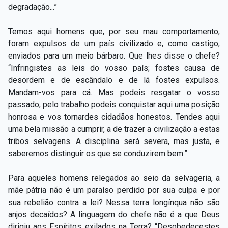
degradação...”
Temos aqui homens que, por seu mau comportamento,
foram expulsos de um país civilizado e, como castigo,
enviados para um meio bárbaro. Que lhes disse o chefe?
“Infringistes as leis do vosso país; fostes causa de
desordem e de escândalo e de lá fostes expulsos.
Mandam-vos para cá. Mas podeis resgatar o vosso
passado; pelo trabalho podeis conquistar aqui uma posição
honrosa e vos tornardes cidadãos honestos. Tendes aqui
uma bela missão a cumprir, a de trazer a civilização a estas
tribos selvagens. A disciplina será severa, mas justa, e
saberemos distinguir os que se conduzirem bem.”
Para aqueles homens relegados ao seio da selvageria, a
mãe pátria não é um paraíso perdido por sua culpa e por
sua rebelião contra a lei? Nessa terra longínqua não são
anjos decaídos? A linguagem do chefe não é a que Deus
dirigiu aos Espíritos exilados na Terra? “Desobedecestes