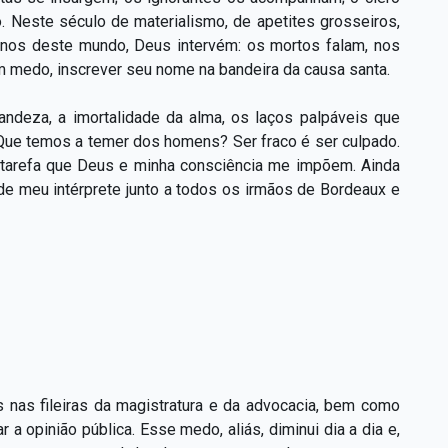
o. Neste século de materialismo, de apetites grosseiros,
einos deste mundo, Deus intervém: os mortos falam, nos
m medo, inscrever seu nome na bandeira da causa santa.
deza, a imortalidade da alma, os laços palpáveis que
 Que temos a temer dos homens? Ser fraco é ser culpado.
 a tarefa que Deus e minha consciência me impõem. Ainda
de meu intérprete junto a todos os irmãos de Bordeaux e
 nas fileiras da magistratura e da advocacia, bem como
a opinião pública. Esse medo, aliás, diminui dia a dia e,