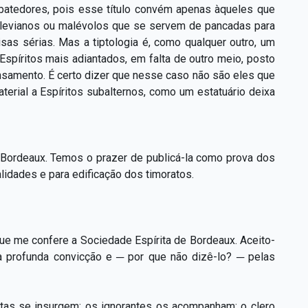
e batedores, pois esse título convém apenas àqueles que
s levianos ou malévolos que se servem de pancadas para
sas sérias. Mas a tiptologia é, como qualquer outro, um
spíritos mais adiantados, em falta de outro meio, posto
ensamento. É certo dizer que nesse caso não são eles que
terial a Espíritos subalternos, como um estatuário deixa
 de Bordeaux. Temos o prazer de publicá-la como prova dos
lidades e para edificação dos timoratos.
que me confere a Sociedade Espírita de Bordeaux. Aceito-
 profunda convicção e ─ por que não dizê-lo? ─ pelas
stas se insurgem; os ignorantes os acompanham; o clero