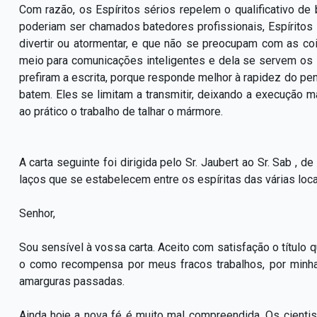
Com razão, os Espíritos sérios repelem o qualificativo d
poderiam ser chamados batedores profissionais, Espírito
divertir ou atormentar, e que não se preocupam com as coi
meio para comunicações inteligentes e dela se servem os E
prefiram a escrita, porque responde melhor à rapidez do p
batem. Eles se limitam a transmitir, deixando a execução ma
ao prático o trabalho de talhar o mármore.
A carta seguinte foi dirigida pelo Sr. Jaubert ao Sr. Sab ,
laços que se estabelecem entre os espíritas das várias loca
Senhor,
Sou sensível à vossa carta. Aceito com satisfação o título 
o como recompensa por meus fracos trabalhos, por minha
amarguras passadas.
Ainda hoje a nova fé é muito mal compreendida. Os cienti