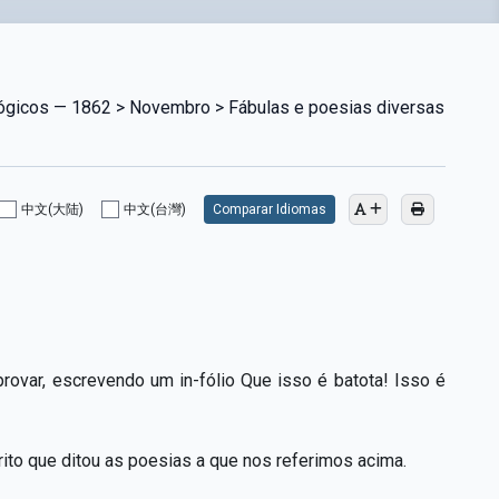
lógicos — 1862 > Novembro > Fábulas e poesias diversas
中文(大陆)
中文(台灣)
Comparar Idiomas
provar, escrevendo um in-fólio Que isso é batota! Isso é
ito que ditou as poesias a que nos referimos acima.