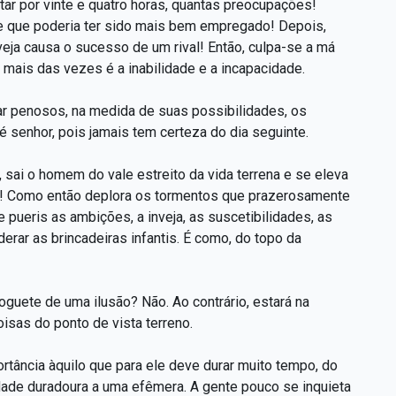
itar por vinte e quatro horas, quantas preocupações!
e que poderia ter sido mais bem empregado! Depois,
nveja causa o sucesso de um rival! Então, culpa-se a má
s mais das vezes é a inabilidade e a incapacidade.
ar penosos, na medida de suas possibilidades, os
 senhor, pois jamais tem certeza do dia seguinte.
ai o homem do vale estreito da vida terrena e se eleva
lo! Como então deplora os tormentos que prazerosamente
ueris as ambições, a inveja, as suscetibilidades, as
erar as brincadeiras infantis. É como, do topo da
oguete de uma ilusão? Não. Ao contrário, estará na
oisas do ponto de vista terreno.
rtância àquilo que para ele deve durar muito tempo, do
idade duradoura a uma efêmera. A gente pouco se inquieta