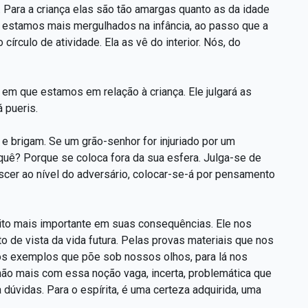
. Para a criança elas são tão amargas quanto as da idade
o estamos mais mergulhados na infância, ao passo que a
írculo de atividade. Ela as vê do interior. Nós, do
em que estamos em relação à criança. Ele julgará as
 pueris.
m e brigam. Se um grão-senhor for injuriado por um
r quê? Porque se coloca fora da sua esfera. Julga-se de
scer ao nível do adversário, colocar-se-á por pensamento
ito mais importante em suas consequências. Ele nos
o de vista da vida futura. Pelas provas materiais que nos
pelos exemplos que põe sob nossos olhos, para lá nos
não mais com essa noção vaga, incerta, problemática que
 dúvidas. Para o espírita, é uma certeza adquirida, uma