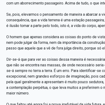
com um aborrecimento passageiro. Acima de tudo, o que inte
Se, pois, elevarmos o pensamento de maneira a abarcar a v
consequência, que a vida terrena é uma estação passageira; qu
é ilusão tomar a parte pelo todo, isto é, a vida do corpo, apena
O homem que apenas considera as coisas do ponto de vista 
nem pode julgar da forma, nem da importância da construção.
passo que aquele que a vê de fora julga direito, porque só el
Dir-se-á que para ver as coisas dessa maneira é necessária 
que não se encontra nas massas, de onde necessário seria 
se-á sempre no terra a terra. É um erro. Para identificar-se 
excepcional, nem grandes esforços de imaginação, pois cada
pela qual geralmente a apresentam é muito pouco sedutora,
a contemplação perpétua, o que leva muitos a preferirem o n
maior número.
O que faltou até agora foi a prova irrefutável da vida futura