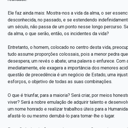
Ele faz ainda mais: Mostra-nos a vida da alma, o ser essen
desconhecida, no passado, e se estendendo indefinidamente 
um século, não passa de um ponto nesse longo percurso. Se 
da alma, o que serão, então, os incidentes da vida?
Entretanto, o homem, colocado no centro desta vida, preocu
tudo assume proporções colossais, pois a menor pedra que
desespera; um revés o abate; uma palavra o enfurece. Com a 
imediatamente, ele exagera a importância dos menores aciden
questão de precedência é um negócio de Estado; uma injustiç
esforços, o objetivo de todas as suas combinações.
O que é triunfar, para a maioria? Será criar, por meios hones
viver? Será a nobre emulação de adquirir talento e desenvolv
um nome honrado e realizar trabalhos úteis para a Humanidade
afastá-lo ou mesmo derrubá-lo para tomar-lhe o lugar.