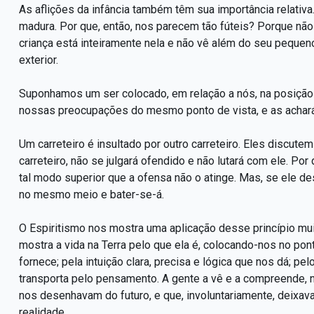
As aflições da infância também têm sua importância relativa
madura. Por que, então, nos parecem tão fúteis? Porque nã
criança está inteiramente nela e não vê além do seu pequeno c
exterior.
Suponhamos um ser colocado, em relação a nós, na posição 
nossas preocupações do mesmo ponto de vista, e as achará
Um carreteiro é insultado por outro carreteiro. Eles discute
carreteiro, não se julgará ofendido e não lutará com ele. Po
tal modo superior que a ofensa não o atinge. Mas, se ele de
no mesmo meio e bater-se-á.
O Espiritismo nos mostra uma aplicação desse princípio mu
mostra a vida na Terra pelo que ela é, colocando-nos no pont
fornece; pela intuição clara, precisa e lógica que nos dá; 
transporta pelo pensamento. A gente a vê e a compreende, 
nos desenhavam do futuro, e que, involuntariamente, deixava
realidade.