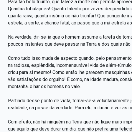
Para tão belo triunfo, que talvez a morte não permita aprove
Quantas tribulações! Quanto talento por vezes despendido 
quanta raiva, quanta insônia se não triunfar! Que pungente i
estrela, a sorte, a chance fatal, ao passo que a má estrela a
Na verdade, dir-se-ia que o homem assume a tarefa de torn
poucos instantes que deve passar na Terra e dos quais não é
Como tudo isso muda de aspecto quando, pelo pensamento, s
na radiosa, esplêndida, incomensurável vida de além-túmu
criou para si mesmo! Como então lhe parecem mesquinhas e p
vãs satisfações do orgulho! É como, na idade madura, consid
montanha, olhar os homens no vale.
Partindo desse ponto de vista, tornar-se-á voluntariamente j
realidade, na posse da verdade. Para ele, a ilusão é ver as c
Com efeito, não há ninguém na Terra que não ligue mais impo
que àquilo que deve durar um dia; que não prefira uma felic