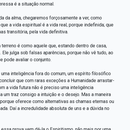
ressa é a situação normal.
ida da alma, chegaremos forçosamente a ver, como
e a vida espiritual é a vida real, porque indefinida; que
s transitória, pela vida definitiva.
terreno é como aquele que, estando dentro de casa,
 Ele julga sob falsas aparências, porque não vê tudo, ao
e pode avaliar o conjunto.
uma inteligência fora do comum, um espírito filosófico
concluir que com raras exceções a Humanidade arrastar-
com a vida futura não é preciso uma inteligência
 um traz consigo a intuição e o desejo. Mas a maneira
 porque oferece como alternativas as chamas eternas ou
ada. Daí a incredulidade absoluta de uns e a dúvida no
, e essa prova vem dá-la o Espiritismo, não mais por uma