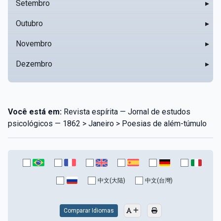
Setembro
▸
Outubro
▸
Novembro
▸
Dezembro
▸
Você está em:
Revista espírita — Jornal de estudos
psicológicos — 1862 > Janeiro > Poesias de além-túmulo
中文(大陆)
中文(台灣)
Comparar Idiomas