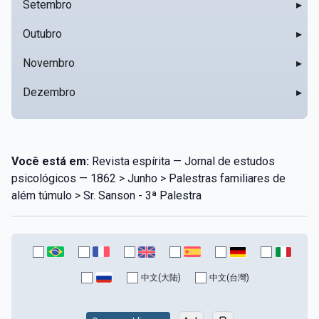
Setembro
▸
Outubro
▸
Novembro
▸
Dezembro
▸
Você está em:
Revista espírita — Jornal de estudos
psicológicos — 1862 > Junho > Palestras familiares de
além túmulo > Sr. Sanson - 3ª Palestra
中文(大陆)
中文(台灣)