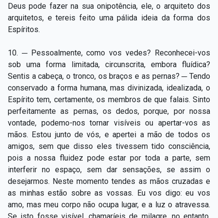
Deus pode fazer na sua onipotência, ele, o arquiteto dos
arquitetos, e tereis feito uma pálida ideia da forma dos
Espíritos.
10. ─ Pessoalmente, como vos vedes? Reconhecei-vos
sob uma forma limitada, circunscrita, embora fluídica?
Sentis a cabeça, o tronco, os braços e as pernas? ─ Tendo
conservado a forma humana, mas divinizada, idealizada, o
Espírito tem, certamente, os membros de que falais. Sinto
perfeitamente as pernas, os dedos, porque, por nossa
vontade, podemo-nos tornar visíveis ou apertar-vos as
mãos. Estou junto de vós, e apertei a mão de todos os
amigos, sem que disso eles tivessem tido consciência,
pois a nossa fluidez pode estar por toda a parte, sem
interferir no espaço, sem dar sensações, se assim o
desejarmos. Neste momento tendes as mãos cruzadas e
as minhas estão sobre as vossas. Eu vos digo: eu vos
amo, mas meu corpo não ocupa lugar, e a luz o atravessa.
Se isto fosse visível, chamaríeis de milagre, no entanto,