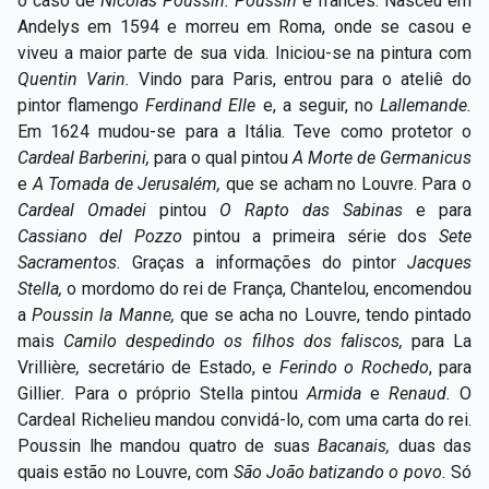
o caso de
Nicolas Poussin. Poussin
é francês. Nasceu em
Andelys em 1594 e morreu em Roma, onde se casou e
viveu a maior parte de sua vida. Iniciou-se na pintura com
Quentin Varin.
Vindo para Paris, entrou para o ateliê do
pintor flamengo
Ferdinand Elle
e, a seguir, no
Lallemande.
Em 1624 mudou-se para a Itália. Teve como protetor o
Cardeal Barberini,
para o qual pintou
A Morte de Germanicus
e
A Tomada de Jerusalém,
que se acham no Louvre. Para o
Cardeal Omadei
pintou
O Rapto das Sabinas
e para
Cassiano del Pozzo
pintou a primeira série dos
Sete
Sacramentos.
Graças a informações do pintor
Jacques
Stella,
o mordomo do rei de França, Chantelou,
encomendou
a
Poussin la Manne,
que se acha no Louvre, tendo pintado
mais
Camilo despedindo os filhos dos faliscos,
para La
Vrillière
,
secretário de Estado, e
Ferindo o Rochedo
,
para
Gillier
.
Para o próprio Stella
pintou
Armida
e
Renaud.
O
Cardeal Richelieu
mandou convidá-lo, com uma carta do rei.
Poussin
lhe mandou quatro de suas
Bacanais,
duas das
quais estão no Louvre, com
São João batizando o povo.
Só