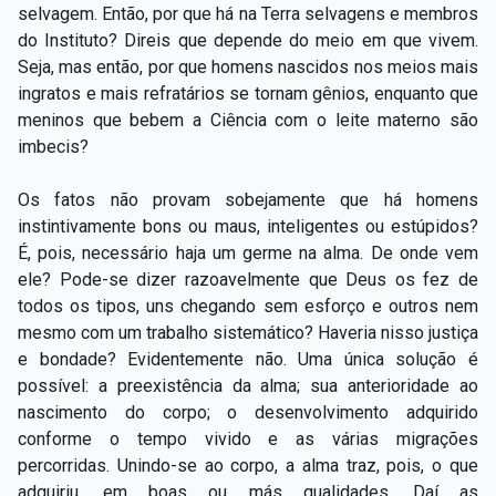
selvagem. Então, por que há na Terra selvagens e membros
do Instituto? Direis que depende do meio em que vivem.
Seja, mas então, por que homens nascidos nos meios mais
ingratos e mais refratários se tornam gênios, enquanto que
meninos que bebem a Ciência com o leite materno são
imbecis?
Os fatos não provam sobejamente que há homens
instintivamente bons ou maus, inteligentes ou estúpidos?
É, pois, necessário haja um germe na alma. De onde vem
ele? Pode-se dizer razoavelmente que Deus os fez de
todos os tipos, uns chegando sem esforço e outros nem
mesmo com um trabalho sistemático? Haveria nisso justiça
e bondade? Evidentemente não. Uma única solução é
possível: a preexistência da alma; sua anterioridade ao
nascimento do corpo; o desenvolvimento adquirido
conforme o tempo vivido e as várias migrações
percorridas. Unindo-se ao corpo, a alma traz, pois, o que
adquiriu, em boas ou más qualidades. Daí as