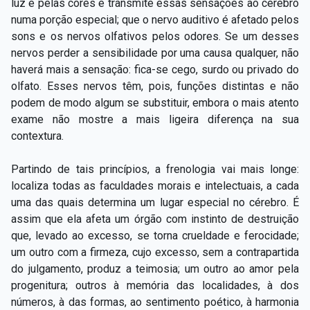
luz e pelas cores e transmite essas sensações ao cérebro
numa porção especial; que o nervo auditivo é afetado pelos
sons e os nervos olfativos pelos odores. Se um desses
nervos perder a sensibilidade por uma causa qualquer, não
haverá mais a sensação: fica-se cego, surdo ou privado do
olfato. Esses nervos têm, pois, funções distintas e não
podem de modo algum se substituir, embora o mais atento
exame não mostre a mais ligeira diferença na sua
contextura.
Partindo de tais princípios, a frenologia vai mais longe:
localiza todas as faculdades morais e intelectuais, a cada
uma das quais determina um lugar especial no cérebro. É
assim que ela afeta um órgão com instinto de destruição
que, levado ao excesso, se torna crueldade e ferocidade;
um outro com a firmeza, cujo excesso, sem a contrapartida
do julgamento, produz a teimosia; um outro ao amor pela
progenitura; outros à memória das localidades, à dos
números, à das formas, ao sentimento poético, à harmonia