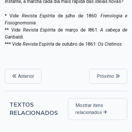
instante, a marcha cada dia mais rápida das ideias novas?
*
Vide
Revista Espírita
de julho de
1860:
Freno
l
ogia e
Fisiogno
m
onia.
** Vide
Revista Espírita
de março de l861:
A cabeça de
Garibaldi.
*** Vide
Revista Espírita
de outubro de 1861:
Os Cretinos.
Anterior
Próximo
TEXTOS
Mostrar itens
RELACIONADOS
relacionados