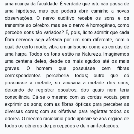
uma nuança da faculdade. É verdade que isto não passa de
uma hipótese, mas que poderá abrir caminho a novas
observações. O nervo auditivo recebe os sons e os
transmite ao cérebro, mas se o nervo é homogêneo, como
percebe sons tão variados? É, pois, lícito admitir que cada
fibra nervosa seja afetada por um som diferente, com o
qual, de certo modo, vibra em uníssono, como as cordas de
uma harpa. Todos os tons estão na Natureza. Imaginemos
uma centena deles, desde os mais agudos até os mais
graves. O homem que possuísse cem fibras
correspondentes perceberia todos; outro que só
possuísse a metade, só acusaria a metade dos sons,
deixando de registrar osoutros, dos quais nem teria
consciência. Dá-se o mesmo com as cordas vocais, para
exprimir os sons; com as fibras ópticas para perceber as
diversas cores; com as olfativas para registrar todos os
odores. O mesmo raciocínio pode aplicar-se aos órgãos de
todos os gêneros de percepções e de manifestações.