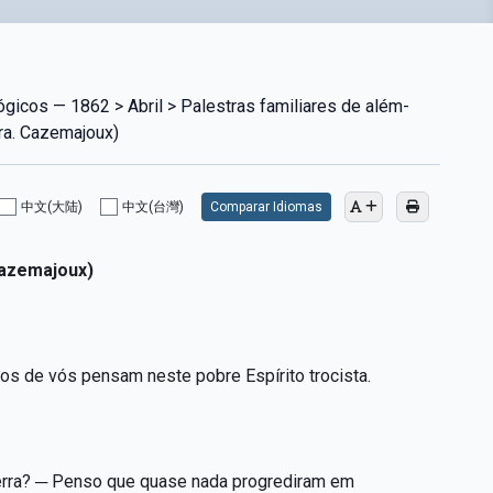
ógicos — 1862 > Abril > Palestras familiares de além-
ra. Cazemajoux)
中文(大陆)
中文(台灣)
Comparar Idiomas
Cazemajoux)
os de vós pensam neste pobre Espírito trocista.
Terra? ─ Penso que quase nada progrediram em