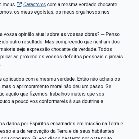
 os meus
Caracteres
com a mesma verdade chocante
nomos, os meus egoístas, os meus orgulhosos nos
a vossa opinião atual sobre as vossas obras? ─ Penso
oduzido outro resultado. Mas compreendo que nenhum dos
 maioria seja expressão chocante da verdade. Todos
plicar ao próximo os vossos defeitos pessoais e jamais
.
e aplicados com a mesma verdade. Então não achais os
u, mas o aprimoramento moral não deu um passo. Se
o aquilo que fizemos: trabalhos inúteis que vos
 Pouco a pouco vos conformareis à sua doutrina e
os dados por Espíritos encarnados em missão na Terra e
esso e a da renovação da Terra e de seus habitantes
seu concurso. Eu vos disse bastante por esta noite.