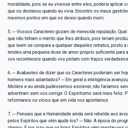
moralidade, pois se eu vivesse entre eles, poderia aplicar
que os destacou quando eu vivia. Encontro os meus gastrô
mesmos pontos em que os deixei quando morri.
5. ─ Vossos
Caracteres
gozam de merecida reputação. Qual 
que não tinham o mérito que lhes atribuís, pois teriam pr
que leem se compara a qualquer daqueles retratos, posto a
tendes uma pequena dose de amor-próprio suficiente para a
vos reconheceis quando vos pintam com traços verdadeiros
6. ─ Acabastes de dizer que os
Caracteres
poderiam ser hoj
homens mais adiantados? ─ Em geral a inteligência avanço
Molière e eu ainda pudéssemos escrever, não faríamos senã
advertiram sem vos corrigir. O Espiritismo será mais feliz.
reformareis os vícios que em vida vos apontamos.
7. ─ Pensais que a Humanidade ainda será rebelde aos avis
pelos Espíritos que vêm ajudá-los? ─ Não. A época do progr
chegou. É por isso que os bons Espíritos vêm prestar-vos o 